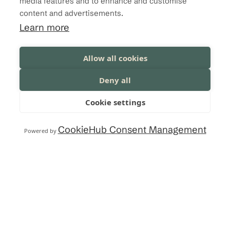
ja vastuullisesti.
media features and to enhance and customise
content and advertisements.
Learn more
Meiltä löydät HSEQ-, vastuullisuus- ja
lainsäädäntöosaamista hankkeen tai
Allow all cookies
liiketoiminnan elinkaaren kaikkiin vaiheisiin.
Deny all
Cookie settings
LUE LISÄÄ
CookieHub Consent Management
Powered by