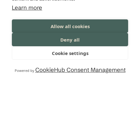
Learn more
Kalevantie 2, 33100 Tampere
Toimistomme sijaitsee Technopoliksella.
Allow all cookies
Deny all
Cookie settings
OTA YHTEYTTÄ
CookieHub Consent Management
Powered by
Ota yhteyttä