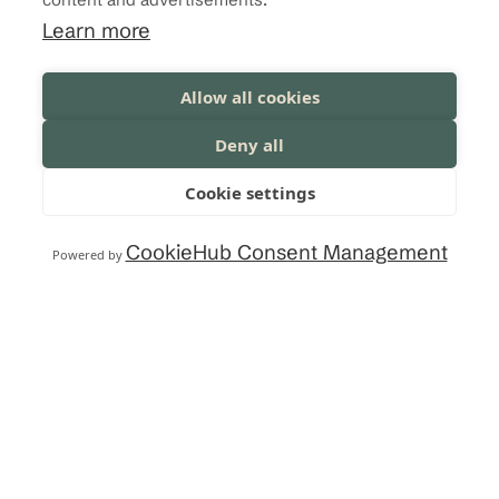
ei ole nimettyä henkilöresurssia
Learn more
vastuullisuuteen.
Allow all cookies
Deny all
Cookie settings
OTA YHTEYTTÄ
CookieHub Consent Management
Powered by
VASTUULLISUUSPALV
ELUT