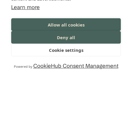
Toimistomme sijaitsee Novapoliksella R-
Learn more
rapussa, 4. kerroksessa.
Allow all cookies
Deny all
Cookie settings
OTA YHTEYTTÄ
CookieHub Consent Management
Powered by
Ota yhteyttä